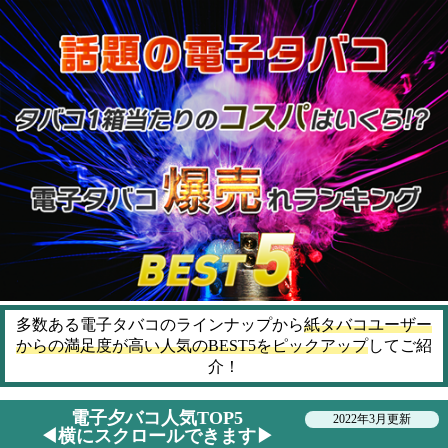
多数ある電子タバコのラインナップから
紙タバコユーザー
からの満足度が高い人気のBEST5をピックアップ
してご紹
介！
電子夕バコ人気TOP5
2022年3月更新
◀︎横にスクロールできます▶︎