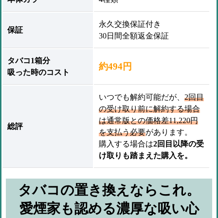
永久交換保証付き
保証
30日間全額返金保証
タバコ1箱分
約494円
吸った時のコスト
いつでも解約可能だが、
2回目
の受け取り前に解約する場合
は通常版との価格差11,220円
総評
を支払う必要
があります。
購入する場合は
2回目以降の受
け取りも踏まえた購入を。
タバコの置き換えならこれ。
愛煙家も認める濃厚な吸い心