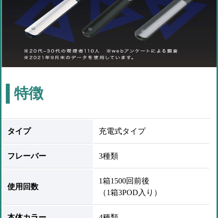
特徴
タイプ
充電式タイプ
フレーバー
3種類
1箱1500回前後
使用回数
（1箱3POD入り）
本体カラー
4種類