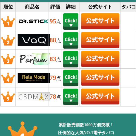
順位
商品名
評価
詳細
公式サイト
タバコ
95
点
88
点
83
点
79
点
78
点
累計販売個数1000万個突破！
圧倒的な人気NO.1電子タバコ